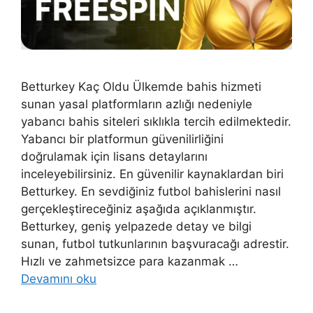
Betturkey Kaç Oldu Ülkemde bahis hizmeti
sunan yasal platformların azlığı nedeniyle
yabancı bahis siteleri sıklıkla tercih edilmektedir.
Yabancı bir platformun güvenilirliğini
doğrulamak için lisans detaylarını
inceleyebilirsiniz. En güvenilir kaynaklardan biri
Betturkey. En sevdiğiniz futbol bahislerini nasıl
gerçekleştireceğiniz aşağıda açıklanmıştır.
Betturkey, geniş yelpazede detay ve bilgi
sunan, futbol tutkunlarının başvuracağı adrestir.
Hızlı ve zahmetsizce para kazanmak …
Devamını oku