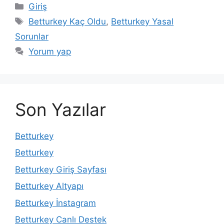
Kategoriler
Giriş
Etiketler
Betturkey Kaç Oldu
,
Betturkey Yasal
Sorunlar
Yorum yap
Son Yazılar
Betturkey
Betturkey
Betturkey Giriş Sayfası
Betturkey Altyapı
Betturkey İnstagram
Betturkey Canlı Destek