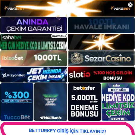
×
BETTURKEY GİRİŞ İÇİN TIKLAYINIZ!