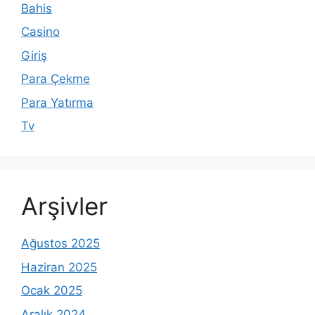
Bahis
Casino
Giriş
Para Çekme
Para Yatırma
Tv
Arşivler
Ağustos 2025
Haziran 2025
Ocak 2025
Aralık 2024