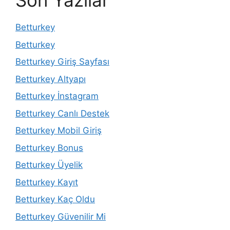
Son Yazılar
Betturkey
Betturkey
Betturkey Giriş Sayfası
Betturkey Altyapı
Betturkey İnstagram
Betturkey Canlı Destek
Betturkey Mobil Giriş
Betturkey Bonus
Betturkey Üyelik
Betturkey Kayıt
Betturkey Kaç Oldu
Betturkey Güvenilir Mi