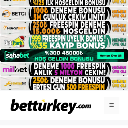
İçeriğe
atla
Menü