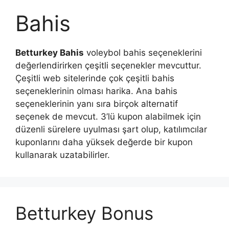
Bahis
Betturkey Bahis
voleybol bahis seçeneklerini
değerlendirirken çeşitli seçenekler mevcuttur.
Çeşitli web sitelerinde çok çeşitli bahis
seçeneklerinin olması harika. Ana bahis
seçeneklerinin yanı sıra birçok alternatif
seçenek de mevcut. 3’lü kupon alabilmek için
düzenli sürelere uyulması şart olup, katılımcılar
kuponlarını daha yüksek değerde bir kupon
kullanarak uzatabilirler.
Betturkey Bonus