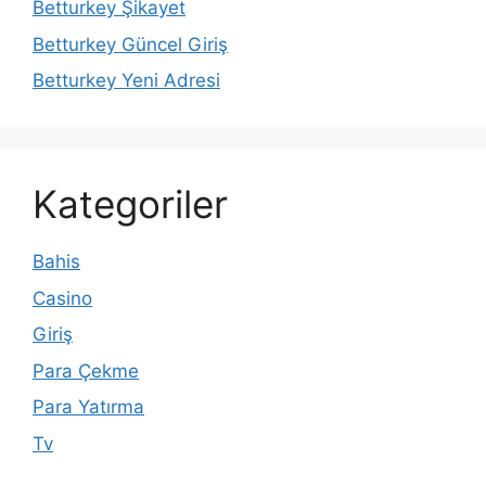
Betturkey Şikayet
Betturkey Güncel Giriş
Betturkey Yeni Adresi
Kategoriler
Bahis
Casino
Giriş
Para Çekme
Para Yatırma
Tv