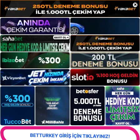
×
BETTURKEY GİRİŞ İÇİN TIKLAYINIZ!