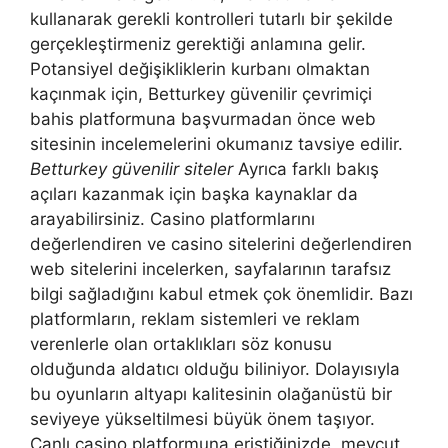
kullanarak gerekli kontrolleri tutarlı bir şekilde
gerçekleştirmeniz gerektiği anlamına gelir.
Potansiyel değişikliklerin kurbanı olmaktan
kaçınmak için, Betturkey güvenilir çevrimiçi
bahis platformuna başvurmadan önce web
sitesinin incelemelerini okumanız tavsiye edilir.
Betturkey güvenilir siteler
Ayrıca farklı bakış
açıları kazanmak için başka kaynaklar da
arayabilirsiniz. Casino platformlarını
değerlendiren ve casino sitelerini değerlendiren
web sitelerini incelerken, sayfalarının tarafsız
bilgi sağladığını kabul etmek çok önemlidir. Bazı
platformların, reklam sistemleri ve reklam
verenlerle olan ortaklıkları söz konusu
olduğunda aldatıcı olduğu biliniyor. Dolayısıyla
bu oyunların altyapı kalitesinin olağanüstü bir
seviyeye yükseltilmesi büyük önem taşıyor.
Canlı casino platformuna eriştiğinizde, mevcut