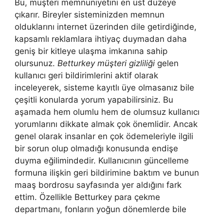
Bu, müşteri memnuniyetini en üst düzeye
çıkarır. Bireyler sisteminizden memnun
olduklarını internet üzerinden dile getirdiğinde,
kapsamlı reklamlara ihtiyaç duymadan daha
geniş bir kitleye ulaşma imkanına sahip
olursunuz.
Betturkey müşteri gizliliği
gelen
kullanıcı geri bildirimlerini aktif olarak
inceleyerek, sisteme kayıtlı üye olmasanız bile
çeşitli konularda yorum yapabilirsiniz. Bu
aşamada hem olumlu hem de olumsuz kullanıcı
yorumlarını dikkate almak çok önemlidir. Ancak
genel olarak insanlar en çok ödemeleriyle ilgili
bir sorun olup olmadığı konusunda endişe
duyma eğilimindedir. Kullanıcının güncelleme
formuna ilişkin geri bildirimine baktım ve bunun
maaş bordrosu sayfasında yer aldığını fark
ettim. Özellikle Betturkey para çekme
departmanı, fonların yoğun dönemlerde bile