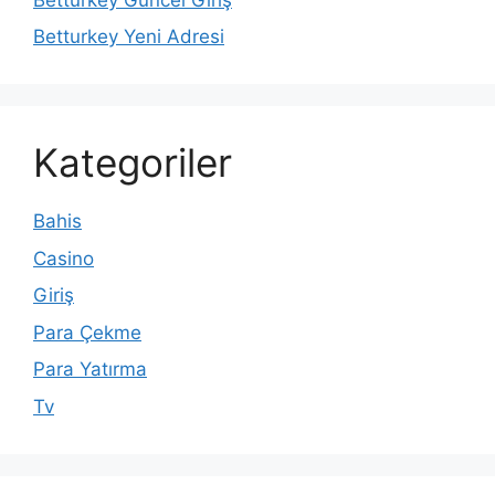
Betturkey Yeni Adresi
Kategoriler
Bahis
Casino
Giriş
Para Çekme
Para Yatırma
Tv