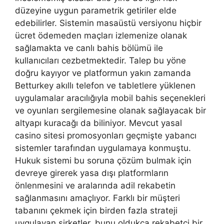
düzeyine uygun parametrik getiriler elde
edebilirler. Sistemin masaüstü versiyonu hiçbir
ücret ödemeden maçları izlemenize olanak
sağlamakta ve canlı bahis bölümü ile
kullanıcıları cezbetmektedir. Talep bu yöne
doğru kayıyor ve platformun yakın zamanda
Betturkey akıllı telefon ve tabletlere yüklenen
uygulamalar aracılığıyla mobil bahis seçenekleri
ve oyunları sergilemesine olanak sağlayacak bir
altyapı kuracağı da biliniyor. Mevcut yasal
casino sitesi promosyonları geçmişte yabancı
sistemler tarafından uygulamaya konmuştu.
Hukuk sistemi bu soruna çözüm bulmak için
devreye girerek yasa dışı platformların
önlenmesini ve aralarında adil rekabetin
sağlanmasını amaçlıyor. Farklı bir müşteri
tabanını çekmek için birden fazla strateji
uygulayan şirketler, bunu oldukça rekabetçi bir