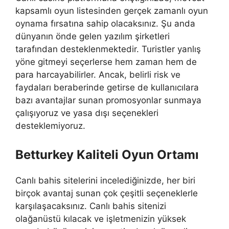
kapsamlı oyun listesinden gerçek zamanlı oyun
oynama fırsatına sahip olacaksınız. Şu anda
dünyanın önde gelen yazılım şirketleri
tarafından desteklenmektedir. Turistler yanlış
yöne gitmeyi seçerlerse hem zaman hem de
para harcayabilirler. Ancak, belirli risk ve
faydaları beraberinde getirse de kullanıcılara
bazı avantajlar sunan promosyonlar sunmaya
çalışıyoruz ve yasa dışı seçenekleri
desteklemiyoruz.
Betturkey Kaliteli Oyun Ortamı
Canlı bahis sitelerini incelediğinizde, her biri
birçok avantaj sunan çok çeşitli seçeneklerle
karşılaşacaksınız. Canlı bahis sitenizi
olağanüstü kılacak ve işletmenizin yüksek