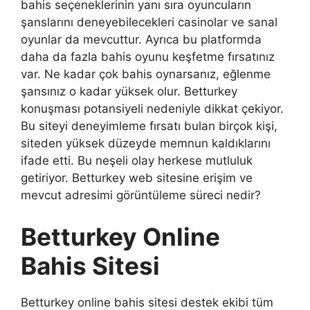
bahis seçeneklerinin yanı sıra oyuncuların
şanslarını deneyebilecekleri casinolar ve sanal
oyunlar da mevcuttur. Ayrıca bu platformda
daha da fazla bahis oyunu keşfetme fırsatınız
var. Ne kadar çok bahis oynarsanız, eğlenme
şansınız o kadar yüksek olur. Betturkey
konuşması potansiyeli nedeniyle dikkat çekiyor.
Bu siteyi deneyimleme fırsatı bulan birçok kişi,
siteden yüksek düzeyde memnun kaldıklarını
ifade etti. Bu neşeli olay herkese mutluluk
getiriyor. Betturkey web sitesine erişim ve
mevcut adresimi görüntüleme süreci nedir?
Betturkey Online
Bahis Sitesi
Betturkey online bahis sitesi destek ekibi tüm