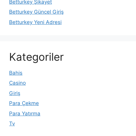
Betturkey Şikayet
Betturkey Güncel Giriş
Betturkey Yeni Adresi
Kategoriler
Bahis
Casino
Giriş
Para Çekme
Para Yatırma
Tv