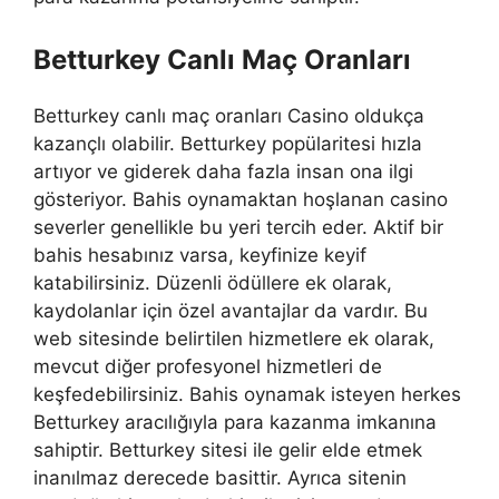
Betturkey Canlı Maç Oranları
Betturkey canlı maç oranları Casino oldukça
kazançlı olabilir. Betturkey popülaritesi hızla
artıyor ve giderek daha fazla insan ona ilgi
gösteriyor. Bahis oynamaktan hoşlanan casino
severler genellikle bu yeri tercih eder. Aktif bir
bahis hesabınız varsa, keyfinize keyif
katabilirsiniz. Düzenli ödüllere ek olarak,
kaydolanlar için özel avantajlar da vardır. Bu
web sitesinde belirtilen hizmetlere ek olarak,
mevcut diğer profesyonel hizmetleri de
keşfedebilirsiniz. Bahis oynamak isteyen herkes
Betturkey aracılığıyla para kazanma imkanına
sahiptir. Betturkey sitesi ile gelir elde etmek
inanılmaz derecede basittir. Ayrıca sitenin