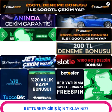
×
BETTURKEY GİRİŞ İÇİN TIKLAYINIZ!