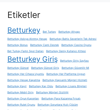
Etiketler
Betturkey
Bet Turkey
Betturkey Altyapı
Betturkey Askıya Alınmış Hesap
Betturkey Bahis Severlerin Tek Adresi
Betturkey Bonus
Betturkey Canlı Destek
Betturkey Casino Oyunu
Bet Turkey Farklı Spor Dalları
Betturkey Geniş Kullanıcı Kitlesi
Betturkey Giriş
Betturkey Giriş Sayfası
Betturkey Güncel
Betturkey Güncel Giriş
Betturkey Güvenilir Mi
Betturkey Her Cihaza Uyumlu
Betturkey Her Platforma Uygun
Betturkey Hesap Kapatma
Betturkey Kapsamlı Müşteri Hizmeti
Betturkey Kayıt
Betturkey Kaç Oldu
Betturkey Lisans Bilgileri
Betturkey Mobil Giriş
Betturkey Müşteri Gizliliği
Betturkey Oyun Kuponları
Betturkey Para Kazanma Fırsatı
Betturkey Rulet Oyunu
Betturkey Sorunlara Hızlı Çözüm