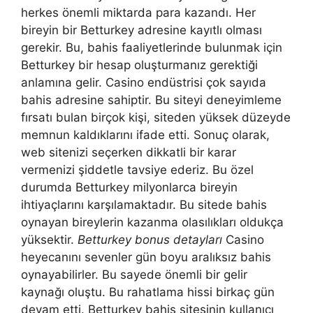
herkes önemli miktarda para kazandı. Her
bireyin bir Betturkey adresine kayıtlı olması
gerekir. Bu, bahis faaliyetlerinde bulunmak için
Betturkey bir hesap oluşturmanız gerektiği
anlamına gelir. Casino endüstrisi çok sayıda
bahis adresine sahiptir. Bu siteyi deneyimleme
fırsatı bulan birçok kişi, siteden yüksek düzeyde
memnun kaldıklarını ifade etti. Sonuç olarak,
web sitenizi seçerken dikkatli bir karar
vermenizi şiddetle tavsiye ederiz. Bu özel
durumda Betturkey milyonlarca bireyin
ihtiyaçlarını karşılamaktadır. Bu sitede bahis
oynayan bireylerin kazanma olasılıkları oldukça
yüksektir.
Betturkey bonus detayları
Casino
heyecanını sevenler gün boyu aralıksız bahis
oynayabilirler. Bu sayede önemli bir gelir
kaynağı oluştu. Bu rahatlama hissi birkaç gün
devam etti. Betturkey bahis sitesinin kullanıcı