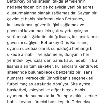
Betturkey bahis sitesini takdir etmelerinin
nedenlerinden biri de kolaylıkla yeni bir adres
oluşturmalarına olanak sağlamasıdır. Saygın bir
çevrimiçi bahis platformu olan Betturkey,
kullanıcılarının güvenilirliğini sağlamak ve
güvenini kazanmak için çok sayıda çalışma
yürütmüştür. Şirketin aldığı lisans, kullanıcılarının
güvenini sağlıyor. Betturkey Giriş Bu lisans,
oyunun ücretsiz olarak sunulduğu herhangi bir
ülkede alınabilir ve işletmeler, dünyanın her
yerindeki oyunculardan bahis kabul edebilir. Bu
lisansı alan tüm şirketler, kullanıcılara kendi web
sitelerinde bulunabilecek benzersiz bir lisans
numarası verecektir. Birincil bahis seçenekleri
futbol maçları etrafında dönüyor. Site ayrıca
basketbol, ​​voleybol ve diğer birçok bahis
oyununu da sunmaktadır. Bu, spor etkinliklerine
bahis koyma sürecini basitleştirir. Geleneksel