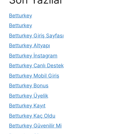
Betturkey
Betturkey
Betturkey Giriş Sayfası
Betturkey Altyapı
Betturkey İnstagram
Betturkey Canlı Destek
Betturkey Mobil Giriş
Betturkey Bonus
Betturkey Üyelik
Betturkey Kayıt
Betturkey Kaç Oldu
Betturkey Güvenilir Mi