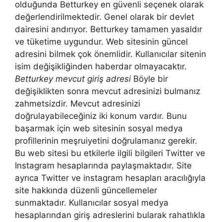
olduğunda Betturkey en güvenli seçenek olarak
değerlendirilmektedir. Genel olarak bir devlet
dairesini andırıyor. Betturkey tamamen yasaldır
ve tüketime uygundur. Web sitesinin güncel
adresini bilmek çok önemlidir. Kullanıcılar sitenin
isim değişikliğinden haberdar olmayacaktır.
Betturkey mevcut giriş adresi
Böyle bir
değişiklikten sonra mevcut adresinizi bulmanız
zahmetsizdir. Mevcut adresinizi
doğrulayabileceğiniz iki konum vardır. Bunu
başarmak için web sitesinin sosyal medya
profillerinin meşruiyetini doğrulamanız gerekir.
Bu web sitesi bu etkilerle ilgili bilgileri Twitter ve
Instagram hesaplarında paylaşmaktadır. Site
ayrıca Twitter ve instagram hesapları aracılığıyla
site hakkında düzenli güncellemeler
sunmaktadır. Kullanıcılar sosyal medya
hesaplarından giriş adreslerini bularak rahatlıkla