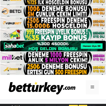
İçeriğe
atla
Menü