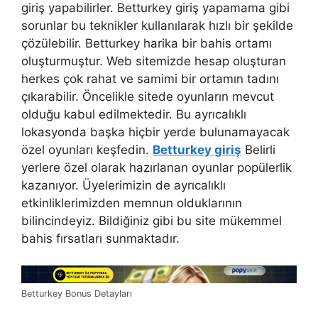
giriş yapabilirler. Betturkey giriş yapamama gibi
sorunlar bu teknikler kullanılarak hızlı bir şekilde
çözülebilir. Betturkey harika bir bahis ortamı
oluşturmuştur. Web sitemizde hesap oluşturan
herkes çok rahat ve samimi bir ortamın tadını
çıkarabilir. Öncelikle sitede oyunların mevcut
olduğu kabul edilmektedir. Bu ayrıcalıklı
lokasyonda başka hiçbir yerde bulunamayacak
özel oyunları keşfedin.
Betturkey giriş
Belirli
yerlere özel olarak hazırlanan oyunlar popülerlik
kazanıyor. Üyelerimizin de ayrıcalıklı
etkinliklerimizden memnun olduklarının
bilincindeyiz. Bildiğiniz gibi bu site mükemmel
bahis fırsatları sunmaktadır.
Betturkey Bonus Detayları