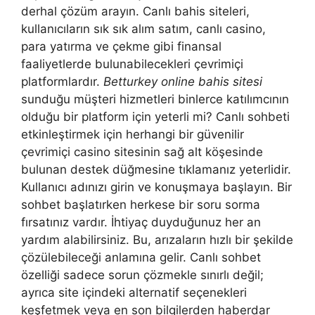
derhal çözüm arayın. Canlı bahis siteleri,
kullanıcıların sık sık alım satım, canlı casino,
para yatırma ve çekme gibi finansal
faaliyetlerde bulunabilecekleri çevrimiçi
platformlardır.
Betturkey online bahis sitesi
sunduğu müşteri hizmetleri binlerce katılımcının
olduğu bir platform için yeterli mi? Canlı sohbeti
etkinleştirmek için herhangi bir güvenilir
çevrimiçi casino sitesinin sağ alt köşesinde
bulunan destek düğmesine tıklamanız yeterlidir.
Kullanıcı adınızı girin ve konuşmaya başlayın. Bir
sohbet başlatırken herkese bir soru sorma
fırsatınız vardır. İhtiyaç duyduğunuz her an
yardım alabilirsiniz. Bu, arızaların hızlı bir şekilde
çözülebileceği anlamına gelir. Canlı sohbet
özelliği sadece sorun çözmekle sınırlı değil;
ayrıca site içindeki alternatif seçenekleri
keşfetmek veya en son bilgilerden haberdar